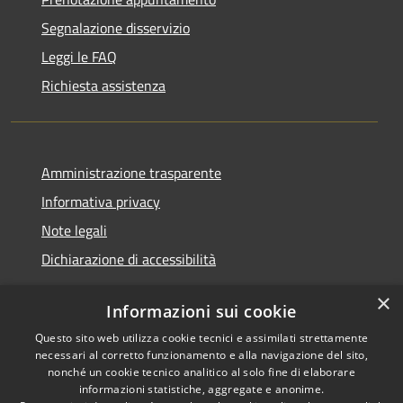
Segnalazione disservizio
Leggi le FAQ
Richiesta assistenza
Amministrazione trasparente
Informativa privacy
Note legali
Dichiarazione di accessibilità
×
Informazioni sui cookie
Questo sito web utilizza cookie tecnici e assimilati strettamente
RSS
Copyright © 2026 • Comune di
necessari al corretto funzionamento e alla navigazione del sito,
Accessibilità
Castel Sant'Angelo • Powered
nonché un cookie tecnico analitico al solo fine di elaborare
informazioni statistiche, aggregate e anonime.
Privacy
Municipium
Accesso
by
•