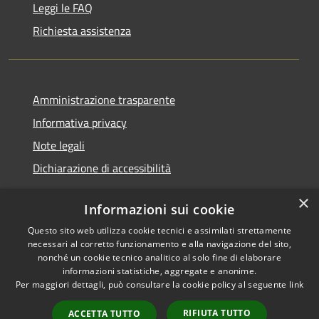
Leggi le FAQ
Richiesta assistenza
Amministrazione trasparente
Informativa privacy
Note legali
Dichiarazione di accessibilità
×
Informazioni sui cookie
Questo sito web utilizza cookie tecnici e assimilati strettamente
RSS
Copyright © 2026 • Comune di
necessari al corretto funzionamento e alla navigazione del sito,
Accessibilità
Castel Sant'Angelo • Powered
nonché un cookie tecnico analitico al solo fine di elaborare
informazioni statistiche, aggregate e anonime.
Privacy
Municipium
Accesso
by
•
Per maggiori dettagli, può consultare la cookie policy al seguente
link
Cookie
redazione
Mappa del sito
RIFIUTA TUTTO
ACCETTA TUTTO