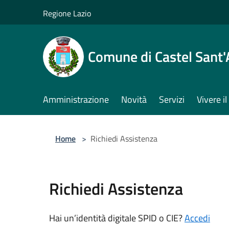
Salta al contenuto principale
Regione Lazio
Comune di Castel Sant
Amministrazione
Novità
Servizi
Vivere 
Home
>
Richiedi Assistenza
Richiedi Assistenza
Hai un’identità digitale SPID o CIE?
Accedi