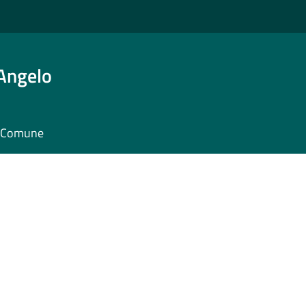
'Angelo
il Comune