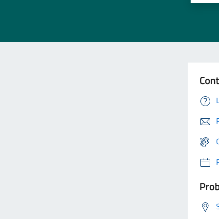
Cont
Prob