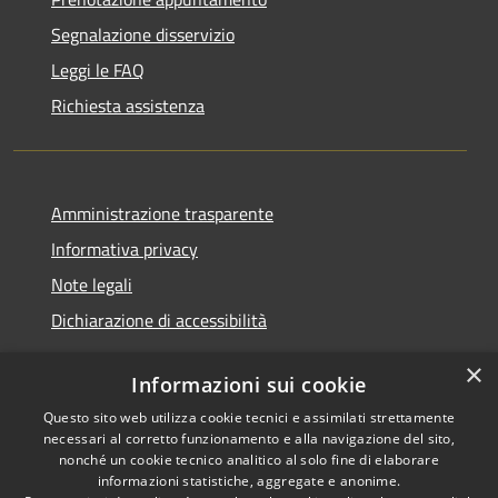
Segnalazione disservizio
Leggi le FAQ
Richiesta assistenza
Amministrazione trasparente
Informativa privacy
Note legali
Dichiarazione di accessibilità
×
Informazioni sui cookie
Questo sito web utilizza cookie tecnici e assimilati strettamente
RSS
Copyright © 2026 • Comune di
necessari al corretto funzionamento e alla navigazione del sito,
Accessibilità
Castel Sant'Angelo • Powered
nonché un cookie tecnico analitico al solo fine di elaborare
informazioni statistiche, aggregate e anonime.
Privacy
Municipium
Accesso
by
•