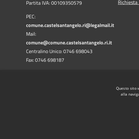
Richiesta
Partita IVA: 00109350579
PEC:
comune.castelsantangelo.ri@legalmail.it
Mail:
comune@comune.castelsantangelo.ri.it
Centralino Unico: 0746 698043
Fax: 0746 698187
Codice Univoco Ufficio : UF9TOW
Codice IPA: c_c268
Questo sito 
alla navig
RSS
Accessibilità
Privacy
Cookie
Mappa de