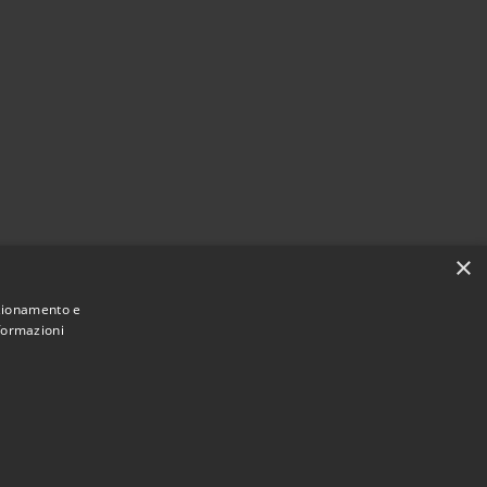
×
nzionamento e
nformazioni
Municipium
Accesso
i Castel Sant'Angelo • Powered by
•
redazione