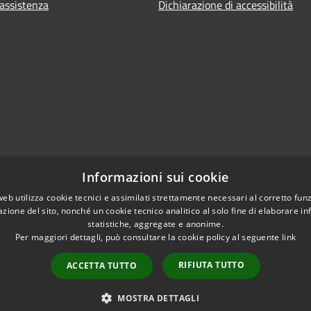
 assistenza
Dichiarazione di accessibilità
Informazioni sui cookie
web utilizza cookie tecnici e assimilati strettamente necessari al corretto fu
azione del sito, nonché un cookie tecnico analitico al solo fine di elaborare i
statistiche, aggregate e anonime.
Per maggiori dettagli, può consultare la cookie policy al seguente
link
RIFIUTA TUTTO
ACCETTA TUTTO
l sito
Copyright © 2026 • Comune d
Extranet
Intranet
MOSTRA DETTAGLI