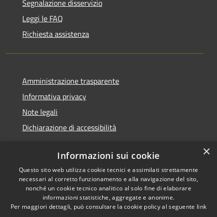
Segnalazione disservizio
Leggi le FAQ
Richiesta assistenza
Amministrazione trasparente
Informativa privacy
Note legali
Dichiarazione di accessibilità
×
Informazioni sui cookie
Questo sito web utilizza cookie tecnici e assimilati strettamente
RSS
Copyright © 2026 • Comune di
necessari al corretto funzionamento e alla navigazione del sito,
Accessibilità
Castel Sant'Angelo • Powered
nonché un cookie tecnico analitico al solo fine di elaborare
informazioni statistiche, aggregate e anonime.
Privacy
Municipium
Accesso
by
•
Per maggiori dettagli, può consultare la cookie policy al seguente
link
Cookie
redazione