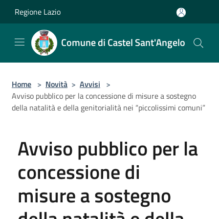
Salta al contenuto principale
Regione Lazio
Comune di Castel Sant'Angelo
Home
>
Novità
>
Avvisi
>
Avviso pubblico per la concessione di misure a sostegno
della natalità e della genitorialità nei “piccolissimi comuni”
Avviso pubblico per la
concessione di
misure a sostegno
della natalità e della