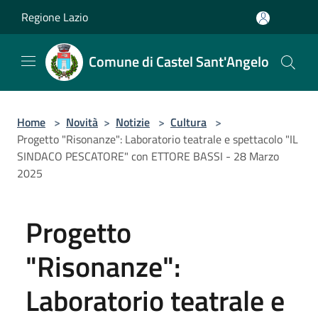
Salta al contenuto principale
Regione Lazio
Comune di Castel Sant'Angelo
Home
>
Novità
>
Notizie
>
Cultura
>
Progetto "Risonanze": Laboratorio teatrale e spettacolo "IL
SINDACO PESCATORE" con ETTORE BASSI - 28 Marzo
2025
Progetto
"Risonanze":
Laboratorio teatrale e