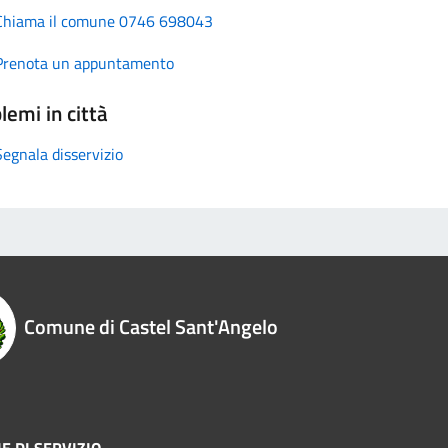
Chiama il comune 0746 698043
Prenota un appuntamento
lemi in città
Segnala disservizio
Comune di Castel Sant'Angelo
E DI SERVIZIO