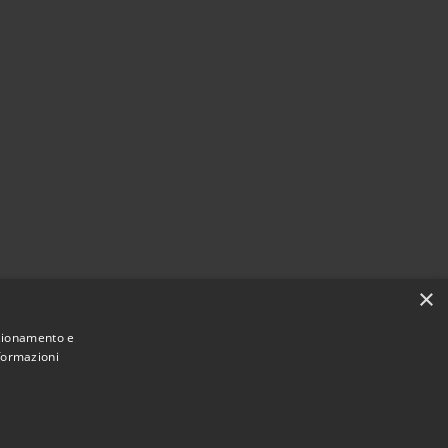
×
nzionamento e
nformazioni