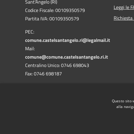
Sant'Angelo (RI)
Leggi le 
Codice Fiscale: 00109350579
Richiesta
Partita IVA: 00109350579
PEC:
comune.castelsantangelo.ri@legalmail.it
Mail:
comune@comune.castelsantangelo.ri.it
Centralino Unico: 0746 698043
Fax: 0746 698187
Codice Univoco Ufficio : UF9TOW
Codice IPA: c_c268
Questo sito 
alla navig