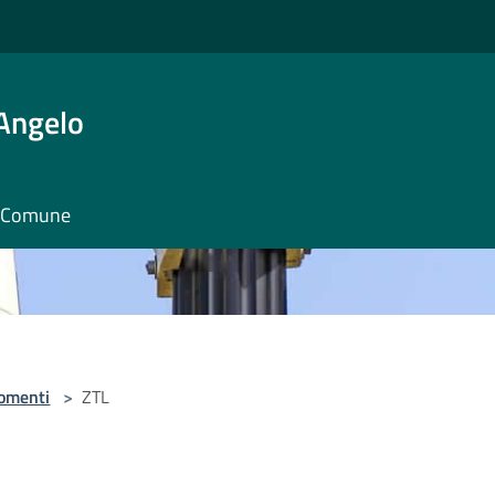
'Angelo
il Comune
omenti
>
ZTL