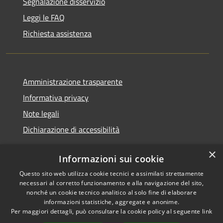
Segnalazione disservizio
Leggi le FAQ
Richiesta assistenza
Amministrazione trasparente
Informativa privacy
Note legali
Dichiarazione di accessibilità
×
Informazioni sui cookie
Questo sito web utilizza cookie tecnici e assimilati strettamente
RSS
Copyright © 2026 • Comune di
necessari al corretto funzionamento e alla navigazione del sito,
Accessibilità
Castel Sant'Angelo • Powered
nonché un cookie tecnico analitico al solo fine di elaborare
informazioni statistiche, aggregate e anonime.
Privacy
Municipium
Accesso
by
•
Per maggiori dettagli, può consultare la cookie policy al seguente
link
Cookie
redazione