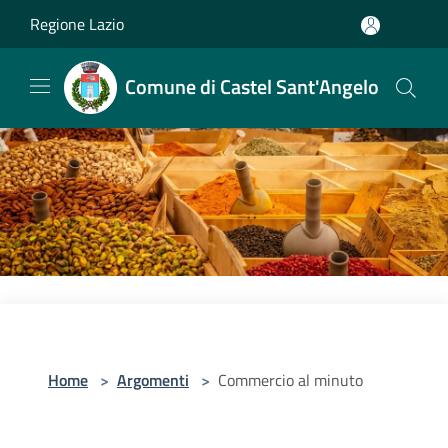
Salta al contenuto principale
Regione Lazio
Comune di Castel Sant'Angelo
Home
>
Argomenti
>
Commercio al minuto