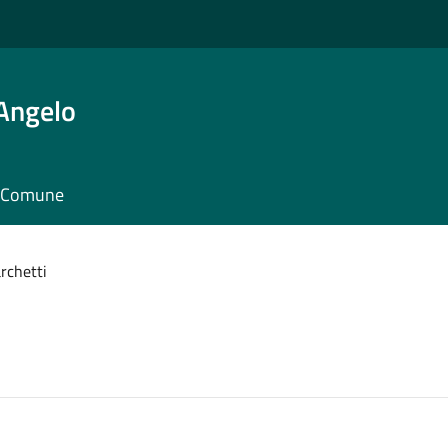
'Angelo
il Comune
rchetti