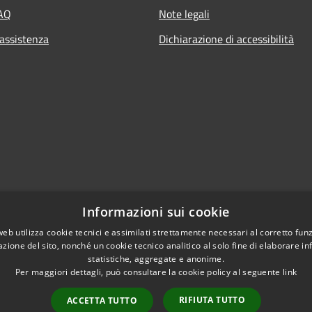
FAQ
Note legali
 assistenza
Dichiarazione di accessibilità
Informazioni sui cookie
web utilizza cookie tecnici e assimilati strettamente necessari al corretto fu
azione del sito, nonché un cookie tecnico analitico al solo fine di elaborare i
statistiche, aggregate e anonime.
Per maggiori dettagli, può consultare la cookie policy al seguente
link
RIFIUTA TUTTO
ACCETTA TUTTO
l sito
Copyright © 2026 • Comune d
Extranet
Intranet