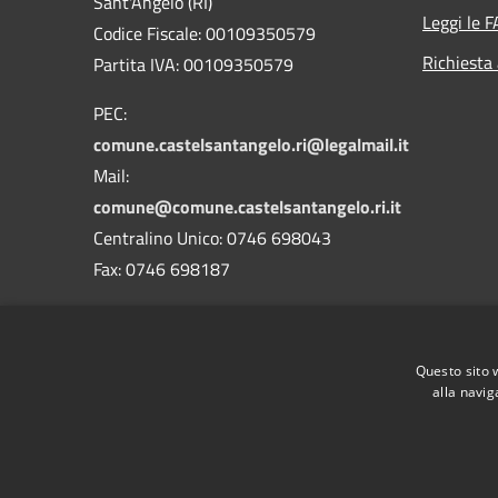
Sant'Angelo (RI)
Leggi le 
Codice Fiscale: 00109350579
Richiesta
Partita IVA: 00109350579
PEC:
comune.castelsantangelo.ri@legalmail.it
Mail:
comune@comune.castelsantangelo.ri.it
Centralino Unico: 0746 698043
Fax: 0746 698187
Codice Univoco Ufficio : UF9TOW
Codice IPA: c_c268
Questo sito 
alla navig
RSS
Accessibilità
Privacy
Cookie
Mappa de