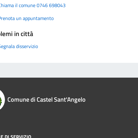
Chiama il comune 0746 698043
Prenota un appuntamento
lemi in città
Segnala disservizio
Comune di Castel Sant'Angelo
E DI SERVIZIO