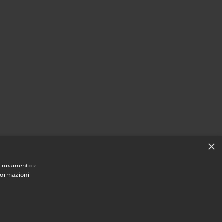
×
nzionamento e
nformazioni
Municipium
Accesso
i Castel Sant'Angelo • Powered by
•