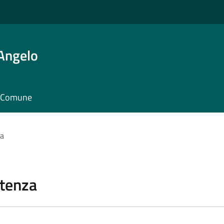
'Angelo
il Comune
za
stenza