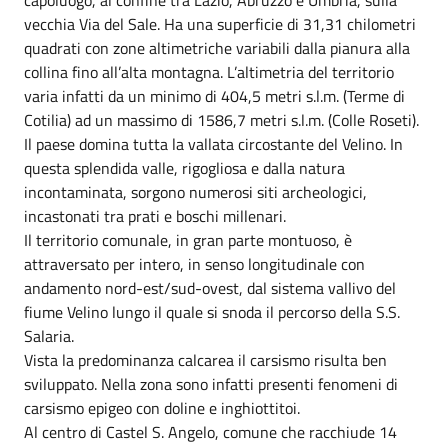
vecchia Via del Sale. Ha una superficie di 31,31 chilometri
quadrati con zone altimetriche variabili dalla pianura alla
collina fino all’alta montagna. L’altimetria del territorio
varia infatti da un minimo di 404,5 metri s.l.m. (Terme di
Cotilia) ad un massimo di 1586,7 metri s.l.m. (Colle Roseti).
Il paese domina tutta la vallata circostante del Velino. In
questa splendida valle, rigogliosa e dalla natura
incontaminata, sorgono numerosi siti archeologici,
incastonati tra prati e boschi millenari.
Il territorio comunale, in gran parte montuoso, è
attraversato per intero, in senso longitudinale con
andamento nord-est/sud-ovest, dal sistema vallivo del
fiume Velino lungo il quale si snoda il percorso della S.S.
Salaria.
Vista la predominanza calcarea il carsismo risulta ben
sviluppato. Nella zona sono infatti presenti fenomeni di
carsismo epigeo con doline e inghiottitoi.
Al centro di Castel S. Angelo, comune che racchiude 14