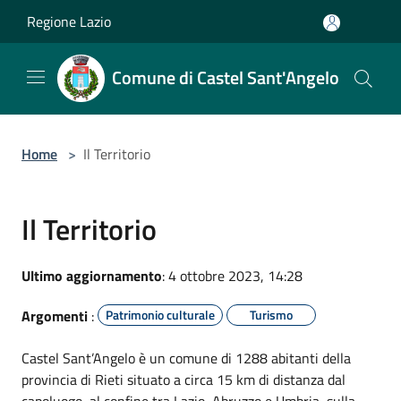
Salta al contenuto principale
Regione Lazio
Comune di Castel Sant'Angelo
Home
>
Il Territorio
Il Territorio
Ultimo aggiornamento
: 4 ottobre 2023, 14:28
Argomenti
:
Patrimonio culturale
Turismo
Castel Sant’Angelo è un comune di 1288 abitanti della
provincia di Rieti situato a circa 15 km di distanza dal
capoluogo, al confine tra Lazio, Abruzzo e Umbria, sulla