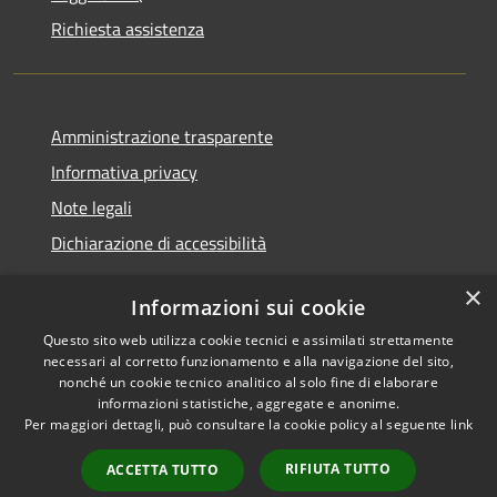
Richiesta assistenza
Amministrazione trasparente
Informativa privacy
Note legali
Dichiarazione di accessibilità
×
Informazioni sui cookie
Questo sito web utilizza cookie tecnici e assimilati strettamente
RSS
Copyright © 2026 • Comune di
necessari al corretto funzionamento e alla navigazione del sito,
Accessibilità
Castel Sant'Angelo • Powered
nonché un cookie tecnico analitico al solo fine di elaborare
informazioni statistiche, aggregate e anonime.
Privacy
Municipium
Accesso
by
•
Per maggiori dettagli, può consultare la cookie policy al seguente
link
Cookie
redazione
Mappa del sito
RIFIUTA TUTTO
ACCETTA TUTTO
Extranet