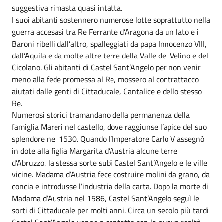
suggestiva rimasta quasi intatta.
I suoi abitanti sostennero numerose lotte soprattutto nella
guerra accesasi tra Re Ferrante d’Aragona da un lato e i
Baroni ribelli dall’altro, spalleggiati da papa Innocenzo VIII,
dall’Aquila e da molte altre terre della Valle del Velino e del
Cicolano. Gli abitanti di Castel Sant’Angelo per non venir
meno alla fede promessa al Re, mossero al contrattacco
aiutati dalle genti di Cittaducale, Cantalice e dello stesso
Re.
Numerosi storici tramandano della permanenza della
famiglia Mareri nel castello, dove raggiunse l’apice del suo
splendore nel 1530. Quando l’Imperatore Carlo V assegnò
in dote alla figlia Margarita d’Austria alcune terre
d’Abruzzo, la stessa sorte subì Castel Sant’Angelo e le ville
vicine. Madama d’Austria fece costruire molini da grano, da
concia e introdusse l’industria della carta. Dopo la morte di
Madama d’Austria nel 1586, Castel Sant’Angelo seguì le
sorti di Cittaducale per molti anni. Circa un secolo più tardi
Castel Sant’Angelo venne a contatto con la nuova realtà