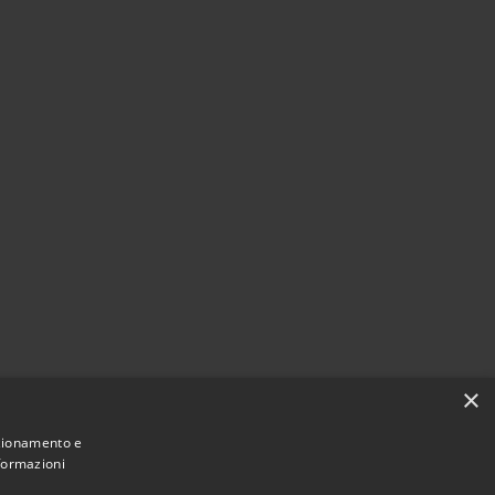
×
nzionamento e
nformazioni