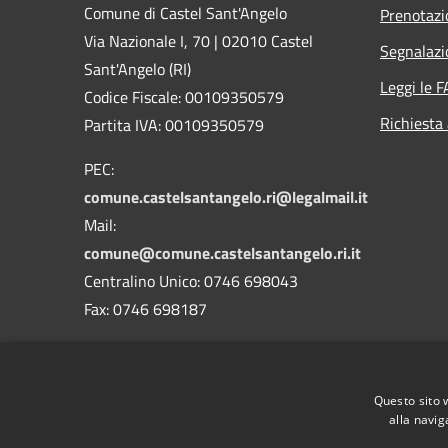
Comune di Castel Sant'Angelo
Prenotaz
Via Nazionale I, 70 | 02010 Castel
Segnalazi
Sant'Angelo (RI)
Leggi le 
Codice Fiscale: 00109350579
Richiesta
Partita IVA: 00109350579
PEC:
comune.castelsantangelo.ri@legalmail.it
Mail:
comune@comune.castelsantangelo.ri.it
Centralino Unico: 0746 698043
Fax: 0746 698187
Codice Univoco Ufficio : UF9TOW
Codice IPA: c_c268
Questo sito 
alla navig