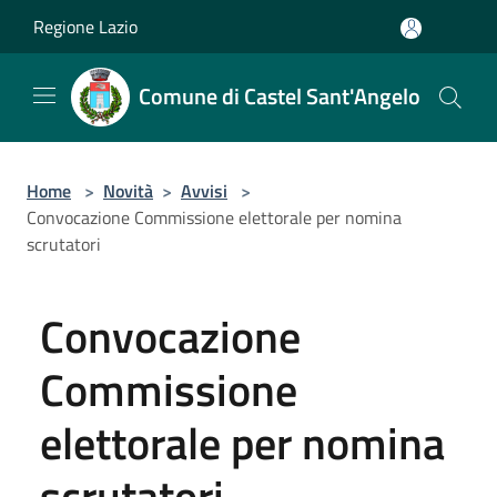
Salta al contenuto principale
Regione Lazio
Comune di Castel Sant'Angelo
Home
>
Novità
>
Avvisi
>
Convocazione Commissione elettorale per nomina
scrutatori
Convocazione
Commissione
elettorale per nomina
scrutatori