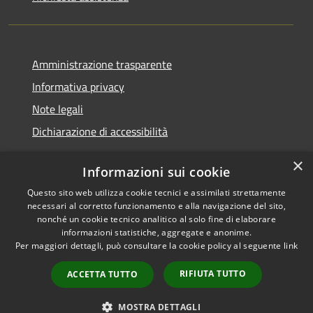
Amministrazione trasparente
Informativa privacy
Note legali
Dichiarazione di accessibilità
×
Informazioni sui cookie
Questo sito web utilizza cookie tecnici e assimilati strettamente
RSS
Copyright © 2026 • Comune di
necessari al corretto funzionamento e alla navigazione del sito,
Accessibilità
Castel Sant'Angelo • Powered
nonché un cookie tecnico analitico al solo fine di elaborare
informazioni statistiche, aggregate e anonime.
Privacy
Municipium
Accesso
by
•
Per maggiori dettagli, può consultare la cookie policy al seguente
link
Cookie
redazione
Mappa del sito
RIFIUTA TUTTO
ACCETTA TUTTO
Extranet
Intranet
MOSTRA DETTAGLI