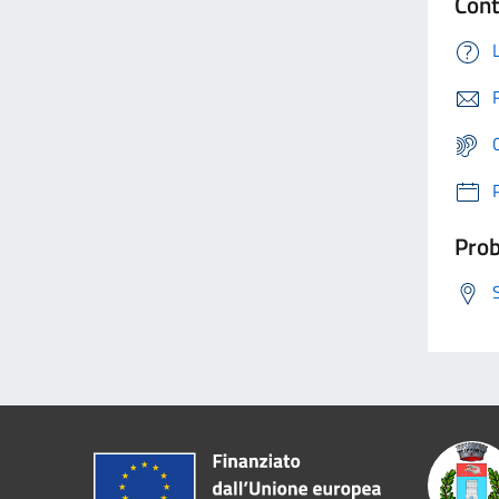
Cont
Prob