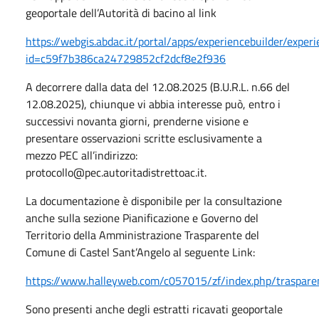
geoportale dell’Autorità di bacino al link
https://webgis.abdac.it/portal/apps/experiencebuilder/exper
id=c59f7b386ca24729852cf2dcf8e2f936
A decorrere dalla data del 12.08.2025 (B.U.R.L. n.66 del
12.08.2025), chiunque vi abbia interesse può, entro i
successivi novanta giorni, prenderne visione e
presentare osservazioni scritte esclusivamente a
mezzo PEC all’indirizzo:
protocollo@pec.autoritadistrettoac.it.
La documentazione è disponibile per la consultazione
anche sulla sezione Pianificazione e Governo del
Territorio della Amministrazione Trasparente del
Comune di Castel Sant’Angelo al seguente Link:
https://www.halleyweb.com/c057015/zf/index.php/traspare
Sono presenti anche degli estratti ricavati geoportale