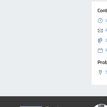
Cont
Prob