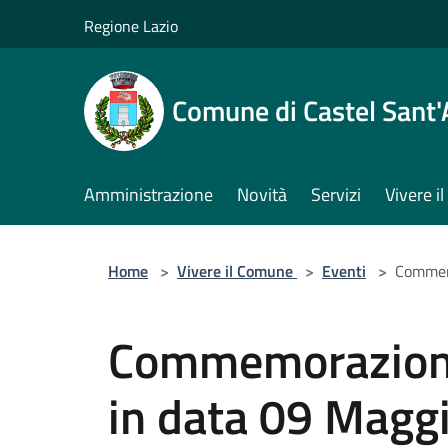
Salta al contenuto principale
Regione Lazio
Comune di Castel Sant
Amministrazione
Novità
Servizi
Vivere 
Home
>
Vivere il Comune
>
Eventi
>
Commemo
Commemorazione
in data 09 Maggi