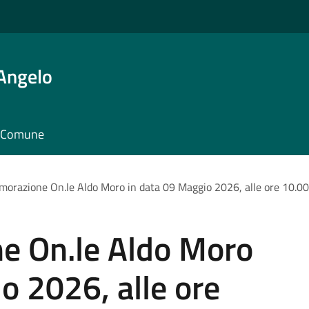
'Angelo
il Comune
razione On.le Aldo Moro in data 09 Maggio 2026, alle ore 10.00
 On.le Aldo Moro
o 2026, alle ore